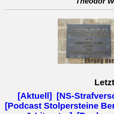
Theodor W.
Letz
[Aktuell]
[NS-Strafvers
[Podcast Stolpersteine Ber