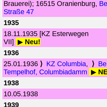
Brauerei); 16515 Oranienburg,
Be
Straße 47
1935
18.11.1935 [KZ Esterwegen
VII]
▶
Neu!
1936
25.01.1936
⟩
KZ Columbia
,
⟩
Ber
Tempelhof, Columbiadamm
▶
NE
1938
10.05.1938
1939