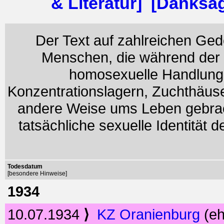
& Literatur]
[Danksa
Der Text auf zahlreichen Gede
Menschen, die während der Z
homosexuelle Handlungen
Konzentrationslagern, Zuchthäuse
andere Weise ums Leben gebrach
tatsächliche sexuelle Identität 
Todesdatum
[besondere Hinweise]
1934
10.07.1934
⟩
KZ Oranienburg
(e