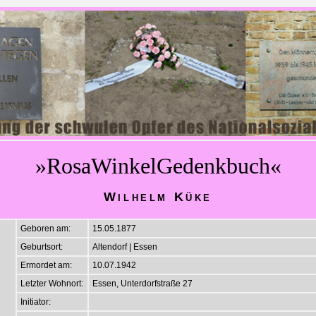
»RosaWinkelGedenkbuch«
Wilhelm Küke
Geboren am:
15.05.1877
Geburtsort:
Altendorf | Essen
Ermordet am:
10.07.1942
Letzter Wohnort:
Essen, Unterdorfstraße 27
Initiator: