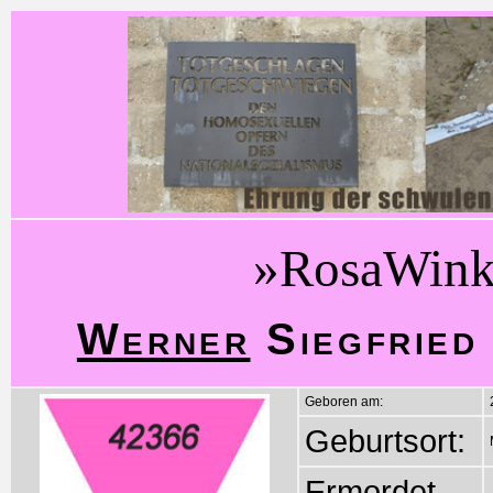
»RosaWink
Werner
Siegfried
Geboren am:
Geburtsort:
Ermordet