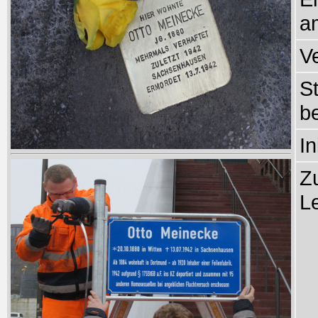
a
V
S
b
In
Z
L