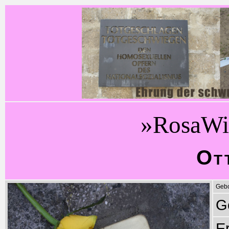
»RosaWi
Ot
Gebo
G
E