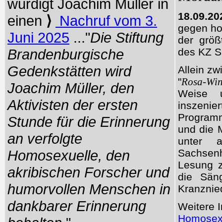
würdigt Joachim Müller in
18.09.20
einen
⟩
Nachruf vom 3.
gegen ho
Juni 2025
..."
Die Stiftung
der grö
Brandenburgische
des KZ 
Gedenkstätten wird
Allein z
"
Rosa-Win
Joachim Müller, den
Weise u
Aktivisten der ersten
inszenie
Programm
Stunde für die Erinnerung
und die 
an verfolgte
unter a
Homosexuelle, den
Sachsen
Lesung z
akribischen Forscher und
die Säng
humorvollen Menschen in
Kranznie
dankbarer Erinnerung
Weitere I
Homosexu