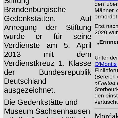
Stiftung
den über
Brandenburgische
Männer d
ermordet
Gedenkstätten. Auf
Anregung der Stiftung
Erst nac
2020 wur
wurde er für seine
„Erinne
Verdienste am 5. April
2013 mit dem
Unter den
Verdienstkreuz 1. Klasse
O'Montis
Einliefe
der Bundesrepublik
(Bereich 
Deutschland
»
Freitod
ausgezeichnet.
Sterbeurk
den einst
Die Gedenkstätte und
vertusch
Museum Sachsenhausen
Mordak