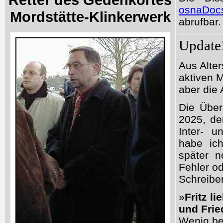
osnaDocs
Mordstätte-Klinkerwerk
abrufbar.
Update
Aus Alter
aktiven 
aber die
Die Über
2025, de
Inter- u
habe ich
später n
Fehler o
Schreibe
»
Fritz l
und Frie
Wenig be