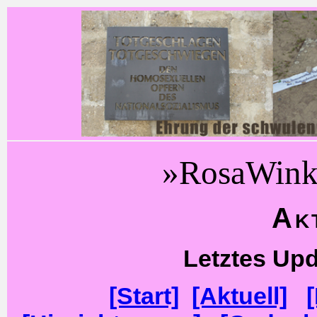
»RosaWink
Ak
Letztes Upd
[Start]
[Aktuell]