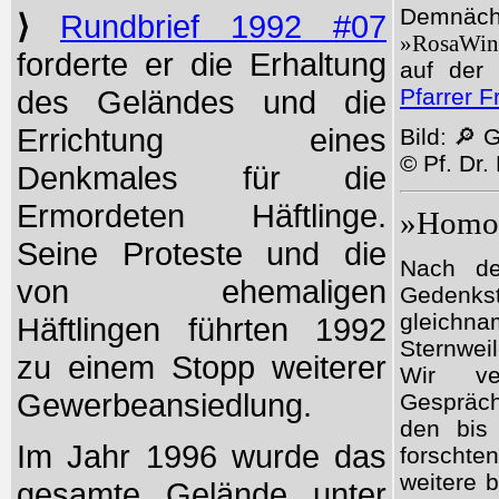
Demnäc
⟩
Rundbrief 1992 #07
»RosaWin
forderte er die Erhaltung
auf der
des Geländes und die
Pfarrer Fr
Errichtung eines
Bild: 🔎 
© Pf. Dr.
Denkmales für die
Ermordeten Häftlinge.
»Homos
Seine Proteste und die
Nach de
von ehemaligen
Gedenks
gleichn
Häftlingen führten 1992
Sternwei
zu einem Stopp weiterer
Wir ve
Gewerbeansiedlung.
Gespräch
den bis
Im Jahr 1996 wurde das
forschte
weitere 
gesamte Gelände unter