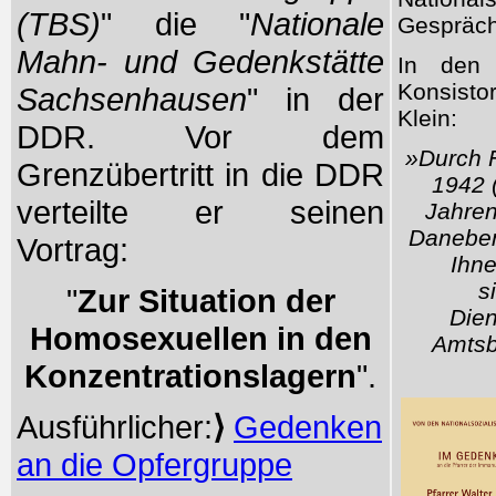
(TBS)
" die "
Nationale
Gespräch
Mahn- und Gedenkstätte
In den 
Konsisto
Sachsenhausen
" in der
Klein:
DDR. Vor dem
»Durch F
Grenzübertritt in die DDR
1942 
verteilte er seinen
Jahren
Daneben
Vortrag:
Ihne
s
"
Zur Situation der
Dien
Homosexuellen in den
Amtsb
Konzentrationslagern
".
Ausführlicher:
⟩
Gedenken
an die Opfergruppe