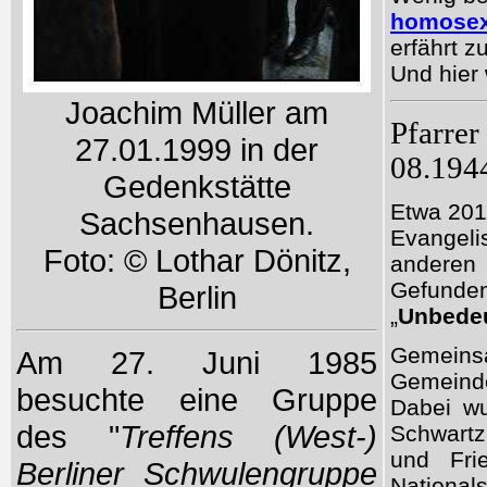
homosexu
erfährt z
Und hier 
Joachim Müller am
Pfarrer
27.01.1999 in der
08.194
Gedenkstätte
Etwa 201
Sachsenhausen.
Evangeli
Foto: © Lothar Dönitz,
anderen
Gefunden
Berlin
„
Unbedeu
Gemein
Am 27. Juni 1985
Gemeinde
besuchte eine Gruppe
Dabei wu
des "
Treffens (West-)
Schwartz
und Fri
Berliner Schwulengruppe
Nationa