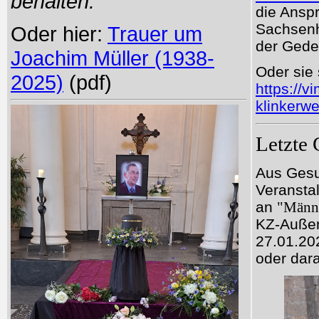
behalten.
"
die Anspr
Sachsenh
Oder hier:
Trauer um
der Gede
Joachim Müller (1938-
Oder sie
2025)
(pdf)
https://
klinkerwe
Letzte 
Aus Gesu
Veransta
an
"Männe
KZ-Außen
27.01.20
oder dar