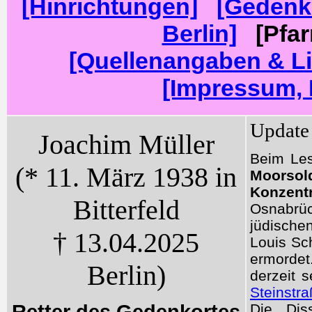
[Hinrichtungen]
[Gedenk
Berlin]
[Pfarr
[Quellenangaben & Li
[Impressum, 
Update
Joachim Müller
Beim Les
(* 11. März 1938 in
Moors
Konzentr
Bitterfeld
Osnabrüc
jüdische
† 13.04.2025
Louis Sc
ermordet
Berlin)
derzeit 
Steinstra
Retter des Gedenkortes
Die Dis