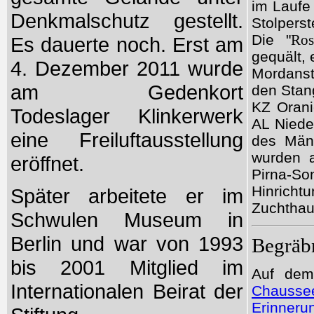
im Laufe
Denkmalschutz gestellt.
Stolperst
Die "
Ros
Es dauerte noch. Erst am
gequält, 
4. Dezember 2011 wurde
Mordanst
am Gedenkort
den Stan
KZ Orani
Todeslager Klinkerwerk
AL Niede
eine Freiluftausstellung
des Män
wurden a
eröffnet.
Pirna-
Hinricht
Später arbeitete er im
Zuchthau
Schwulen Museum in
Berlin und war von 1993
Begräbn
bis 2001 Mitglied im
Auf d
Internationalen Beirat der
Chausse
Erinneru