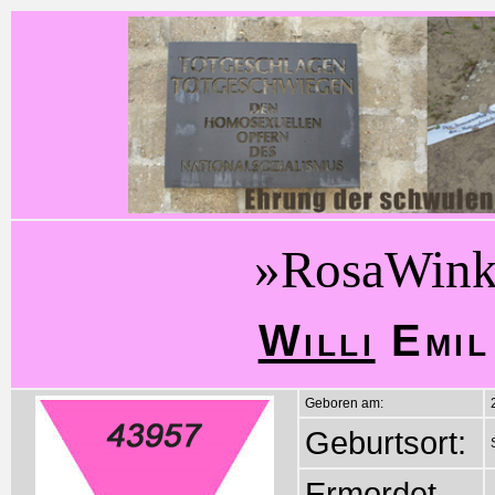
»RosaWink
Willi
Emil
Geboren am:
Geburtsort:
Ermordet