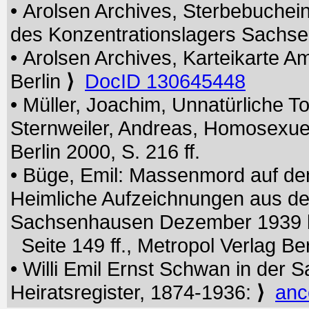
• Arolsen Archives, Sterbebuchei
des Konzentrationslagers Sach
• Arolsen Archives, Karteikarte A
Berlin
⟩
DocID 130645448
• Müller, Joachim, Unnatürliche To
Sternweiler, Andreas, Homosexu
Berlin 2000, S. 216 ff.
• Büge, Emil: Massenmord auf de
Heimliche Aufzeichnungen aus der
Sachsenhausen Dezember 1939 bi
Seite 149 ff., Metropol Verlag Ber
• Willi Emil Ernst Schwan in der 
Heiratsregister, 1874-1936:
⟩
anc