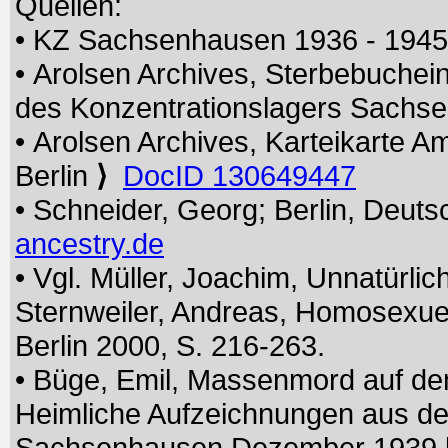
Quellen:
• KZ Sachsenhausen 1936 - 194
• Arolsen Archives, Sterbebuchei
des Konzentrationslagers Sach
• Arolsen Archives, Karteikarte A
Berlin
⟩
DocID 130649447
• Schneider, Georg; Berlin, Deut
ancestry.de
• Vgl. Müller, Joachim, Unnatürlich
Sternweiler, Andreas, Homosexu
Berlin 2000, S. 216-263.
• Büge, Emil, Massenmord auf de
Heimliche Aufzeichnungen aus der
Sachsenhausen Dezember 1939 bis 