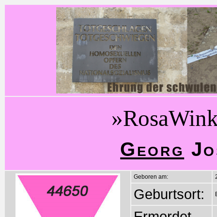
»RosaWink
Georg
Jo
Geboren am:
Geburtsort:
Ermordet