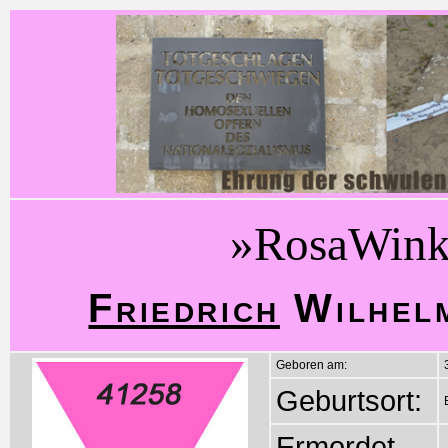
»RosaWink
Friedrich
Wilhel
Geboren am:
Geburtsort:
Ermordet