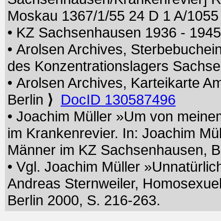
Moskau 1367/1/55 24 D 1 A/1055
• KZ Sachsenhausen 1936 - 194
• Arolsen Archives, Sterbebuchei
des Konzentrationslagers Sach
• Arolsen Archives, Karteikarte A
Berlin
⟩
DocID 130587496
• Joachim Müller »Um von meinem 
im Krankenrevier. In: Joachim Mü
Männer im KZ Sachsenhausen, Berl
• Vgl. Joachim Müller »Unnatürlic
Andreas Sternweiler, Homosexue
Berlin 2000, S. 216-263.