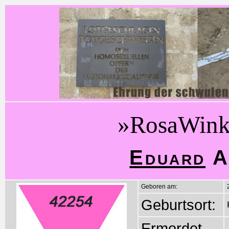
»RosaWink
Eduard
A
Geboren am:
Geburtsort:
Ermordet