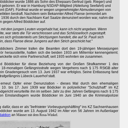
 Böddicker wurde 1886 als Sohn des Ehepaars Gertrud (geb. Rieger) und
ld geboren. Er war in Hamburg NSDAP-Mitglied (Abteilung Seefahrt) und
front (DAF). Fünfmal wurde er wegen ungenehmigter Abmusterungen von
likten bestraft. Nachdem sein Bekannter Alfred Flanse (ermordet am
l 1936 durch den Nachbarn Karl Saatze denunziert worden war, nahm die
en gegen Alfred Böddicker auf.
mit den jungen Leuten vorgehabt hat, kann ich nicht angeben. Wenn
te, war stets die Tür verschlossen und das Schlüsselloch zugestopft.
 es sich grösstenteils um Strichjungen handelt, die auf St. Pauli sich
n, dass Flanse diese Jungens auf den Strich geschickt hat.
"
dickers Zimmer trafen die Beamten dort den 19-jährigen Messejungen
r herausstellte, hatten sich die beiden 1933 am Millerntor kennengelernt.
wickelte sich eine Partnerschaft; seit 1935 wohnten sie zusammen.
ed Böddicker für diese Beziehung von der Großen Strafkammer 1 des
r 18-monatigen Gefängnisstrafe wegen Vergehens nach § 175 RStGB alter
Sein Gnadengesuch vom 13. Juni 1937 war erfolglos. Seine Entlassung fand
rafgefängnis Lübeck-Lauerhof statt.
 erneut Opfer einer Denunziation - dieses Mal durch den ehemaligen
 10. bis 17. Juni 1939 war Bödicker in polizeilicher "Schutzhaft" im KZ
gericht verurteilte ihn im selben Jahr zu drei Jahren Gefängnis nach § 175
n Emslandlagern wurde Böddicker im Juni 1940 an die Kriminalpolizei
 dafür, dass er als "
befristeter Vorbeugungshäftling
" ins KZ Sachsenhausen
Böddicker wurde am 13. August 1942 im Alter von 56 Jahren im Außenlager
daktion
an
Männer mit dem Rosa-Winkel
.