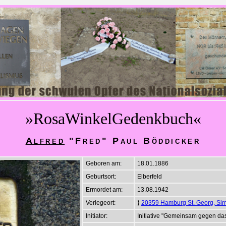
»RosaWinkelGedenkbuch«
Alfred
"Fred" Paul Böddicker
Geboren am:
18.01.1886
Geburtsort:
Elberfeld
Ermordet am:
13.08.1942
Verlegeort:
⟩
20359 Hamburg St. Georg, Sim
Initiator:
Initiative "Gemeinsam gegen d