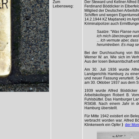
Zum
Der Steward und Kellner Alfred
Lebensweg:
Ferdinand Böddicker in Elberfe
Mitglied der Deutschen Arbeits
Schiffen und wegen Eigentumsde
14.2.1944 KZ Majdanek) im Apri
Kriminalpolizei auch Ermittlung
Saatze: "
Was Flanse nun 
ich mich überzeugen woll
... Ich vermute aber, dass
herumtreiben. Es mag sei
Bei der Durchsuchung von Böd
Werner W. an. Wie sich im Verhö
Aus der losen Bekanntschaft ent
Am 30. Juli 1936 wurde Alfr
Landgerichts Hamburg zu eine
und neuer Fassung verurteilt. 
am 30. Oktober 1937 aus dem St
1939 wurde Alfred Böddicker
Arbeitskollegen Robert B. Vom
Fuhlsbüttel. Das Hamburger Land
RStGB. Nach einem Jahr in de
Hamburg überstellt.
Für Mitte 1942 existiert ein Beleg
verbracht worden war. Alfred 
Klinkerwerk ein Opfer
⟩
der Mor