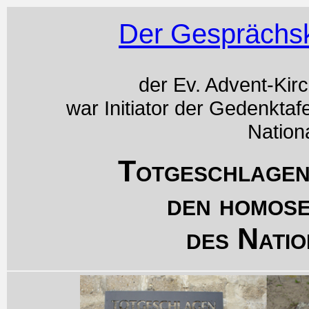
Der Gesprächsk
der Ev. Advent-Kir
war Initiator der Gedenktaf
Nation
Totgeschlagen
den homos
des Natio