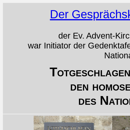
Der Gesprächsk
der Ev. Advent-Kir
war Initiator der Gedenktaf
Nation
Totgeschlagen
den homos
des Natio