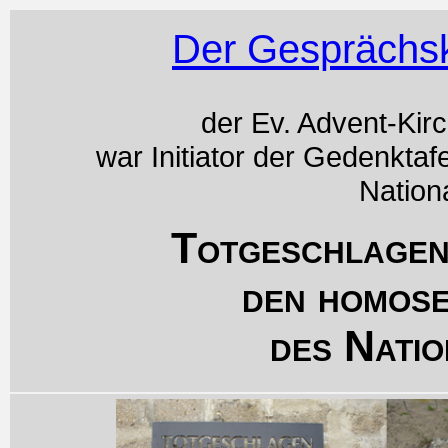
Der Gesprächsk
der Ev. Advent-Kir
war Initiator der Gedenktaf
Nation
Totgeschlagen
den homos
des Natio