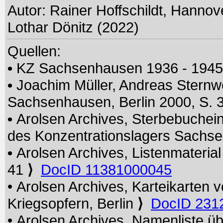
Autor: Rainer Hoffschildt, Hanno
Lothar Dönitz (2022)
Quellen:
•
KZ Sachsenhausen 1936 - 194
•
Joachim Müller, Andreas Sternw
Sachsenhausen, Berlin 2000, S. 3
•
Arolsen Archives, Sterbebuchein
des Konzentrationslagers Sach
•
Arolsen Archives, Listenmateri
41
⟩
DocID 11381000045
• Arolsen Archives, Karteikarten 
Kriegsopfern, Berlin
⟩
DocID 231
• Arolsen Archives, Namenliste üb