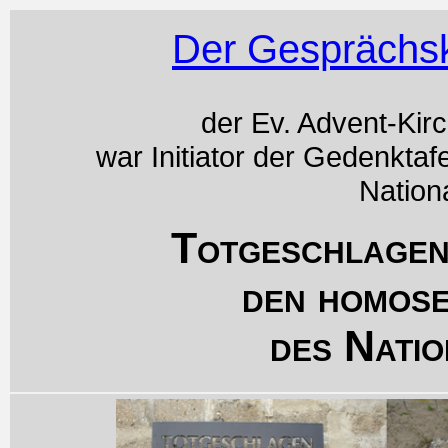
Der Gesprächsk
der Ev. Advent-Kir
war Initiator der Gedenktaf
Nation
Totgeschlagen
den homos
des Natio