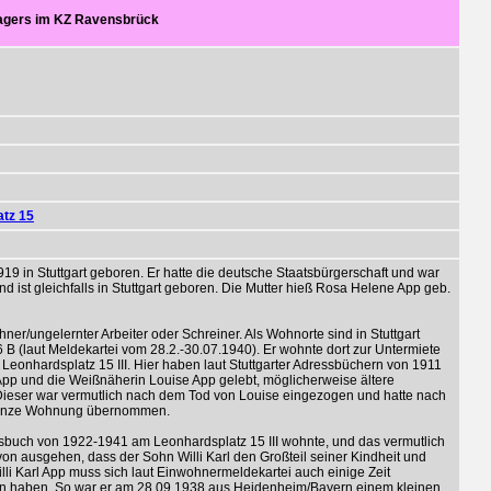
lagers im KZ Ravensbrück
atz 15
19 in Stuttgart geboren. Er hatte die deutsche Staatsbürgerschaft und war
und ist gleichfalls in Stuttgart geboren. Die Mutter hieß Rosa Helene App geb.
öhner/ungelernter Arbeiter oder Schreiner. Als Wohnorte sind in Stuttgart
6 B (laut Meldekartei vom 28.2.-30.07.1940). Er wohnte dort zur Untermiete
eonhardsplatz 15 III. Hier haben laut Stuttgarter Adressbüchern von 1911
App und die Weißnäherin Louise App gelebt, möglicherweise ältere
Dieser war vermutlich nach dem Tod von Louise eingezogen und hatte nach
ganze Wohnung übernommen.
ssbuch von 1922-1941 am Leonhardsplatz 15 III wohnte, und das vermutlich
von ausgehen, dass der Sohn Willi Karl den Großteil seiner Kindheit und
illi Karl App muss sich laut Einwohnermeldekartei auch einige Zeit
ten haben. So war er am 28.09.1938 aus Heidenheim/Bayern einem kleinen