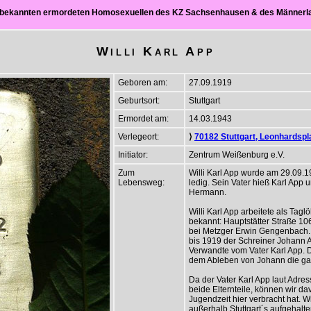
ch bekannten ermordeten Homosexuellen des KZ Sachsenhausen & des Männer
Willi Karl App
Geboren am:
27.09.1919
Geburtsort:
Stuttgart
Ermordet am:
14.03.1943
Verlegeort:
⟩
70182 Stuttgart, Leonhardspl
Initiator:
Zentrum Weißenburg e.V.
Zum
Willi Karl App wurde am 29.09.19
Lebensweg:
ledig. Sein Vater hieß Karl App 
Hermann.
Willi Karl App arbeitete als Tagl
bekannt: Hauptstätter Straße 10
bei Metzger Erwin Gengenbach. L
bis 1919 der Schreiner Johann 
Verwandte vom Vater Karl App. 
dem Ableben von Johann die 
Da der Vater Karl App laut Adre
beide Elternteile, können wir da
Jugendzeit hier verbracht hat. W
außerhalb Stuttgart´s aufgehal