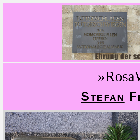
»Rosa
Stefan
Fe