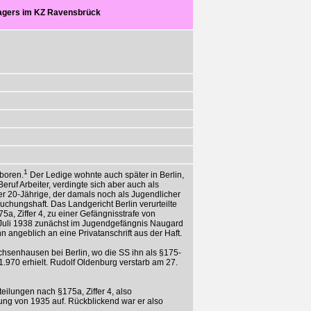
lagers im KZ Ravensbrück
1
boren.
Der Ledige wohnte auch später in Berlin,
eruf Arbeiter, verdingte sich aber auch als
r 20-Jährige, der damals noch als Jugendlicher
uchungshaft. Das Landgericht Berlin verurteilte
a, Ziffer 4, zu einer Gefängnisstrafe von
. Juli 1938 zunächst im Jugendgefängnis Naugard
 angeblich an eine Privatanschrift aus der Haft.
chsenhausen bei Berlin, wo die SS ihn als §175-
1.970 erhielt. Rudolf Oldenburg verstarb am 27.
ilungen nach §175a, Ziffer 4, also
ung von 1935 auf. Rückblickend war er also