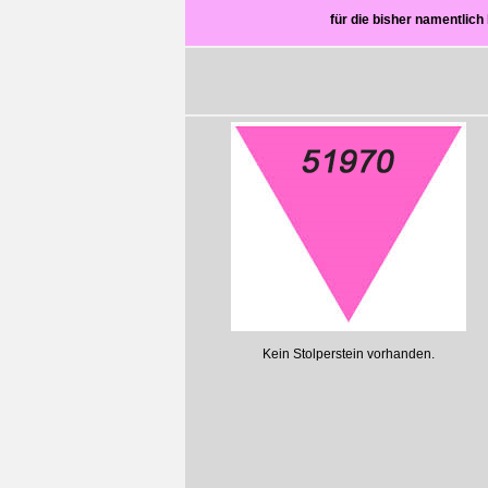
für die bisher namentli
Kein Stolperstein vorhanden.