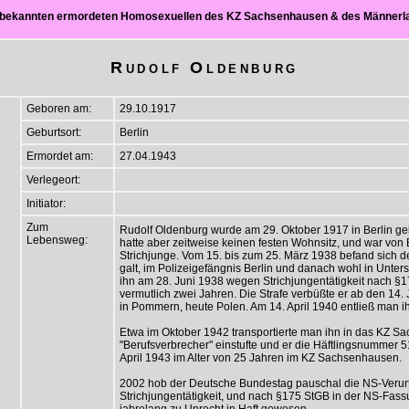
ch bekannten ermordeten Homosexuellen des KZ Sachsenhausen & des Männer
Rudolf Oldenburg
Geboren am:
29.10.1917
Geburtsort:
Berlin
Ermordet am:
27.04.1943
Verlegeort:
Initiator:
Zum
Rudolf Oldenburg wurde am 29. Oktober 1917 in Berlin ge
Lebensweg:
hatte aber zeitweise keinen festen Wohnsitz, und war von B
Strichjunge.
Vom 15. bis zum 25. März 1938 befand sich de
galt, im Polizeigefängnis Berlin und danach wohl in Unters
ihn am 28. Juni 1938 wegen Strichjungentätigkeit nach §175
vermutlich zwei Jahren. Die Strafe verbüßte er ab den 14
in Pommern, heute Polen. Am 14. April 1940 entließ man ihn
Etwa im Oktober 1942 transportierte man ihn in das KZ Sa
"Berufsverbrecher" einstufte und er die Häftlingsnummer 5
April 1943 im Alter von 25 Jahren im KZ Sachsenhausen.
2002 hob der Deutsche Bundestag pauschal die NS-Verurte
Strichjungentätigkeit, und nach §175 StGB in der NS-Fass