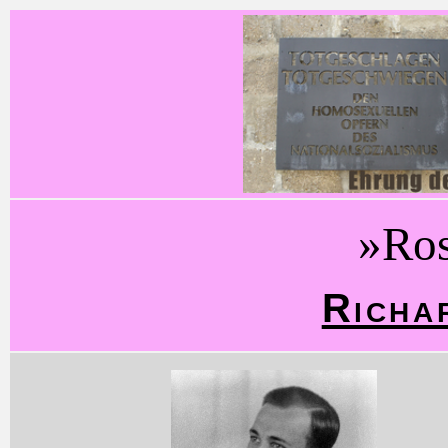
»Ro
Richa