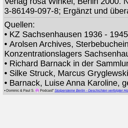
Verlag rosa Winkel, Berlin 2000
3-86149-097-8; Ergänzt und überar
Quellen:
• KZ Sachsenhausen 1936 - 194
• Arolsen Archives, Sterbebuchei
Konzentrationslagers Sachsenh
• Richard Barnack in der Sammlu
• Silke Struck, Marcus Gryglewsk
• Barnack, Luise Anna Karoline, g
• Dominic & Paul S.
Podcast"
Stolpersteine Berlin - Geschichten verfolgter 