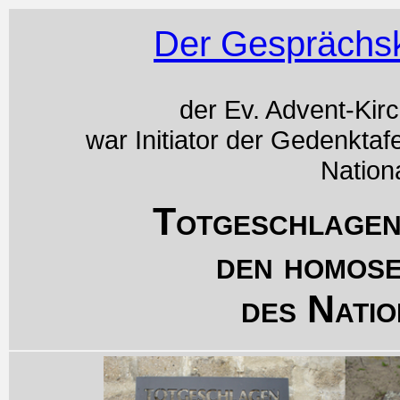
Der Gesprächsk
der Ev. Advent-Kir
war Initiator der Gedenktaf
Nation
Totgeschlagen
den homos
des Natio