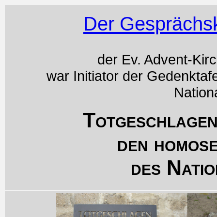
Der Gesprächsk
der Ev. Advent-Kir
war Initiator der Gedenktaf
Nation
Totgeschlagen
den homos
des Natio