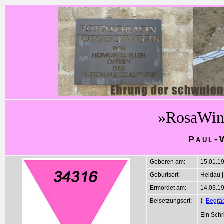
»RosaWin
Paul-
Geboren am:
15.01.1
Geburtsort:
Heidau |
Ermordet am:
14.03.1
Beisetzungsort:
⟩
Begräb
Ein Schr