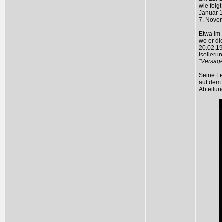
wie folg
Januar 1
7. Nove
Etwa im 
wo er di
20.02.19
Isolieru
"
Versage
Seine L
auf dem
Abteilun