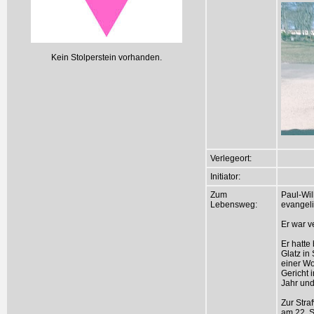
Kein Stolperstein vorhanden.
Verlegeort:
Initiator:
Zum
Paul-Wil
Lebensweg:
evangeli
Er war v
Er hatte
Glatz in
einer Wo
Gericht 
Jahr und
Zur Stra
am 22. S