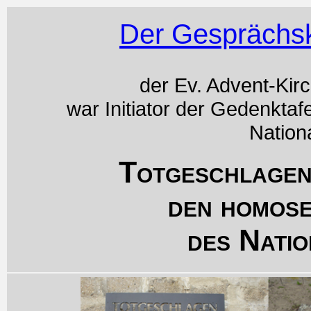
Der Gesprächsk
der Ev. Advent-Kir
war Initiator der Gedenktaf
Nation
Totgeschlagen
den homos
des Natio