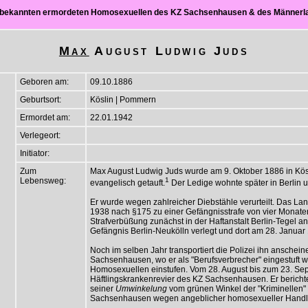
ch bekannten ermordeten Homosexuellen des KZ Sachsenhausen & des Männer
Max
August Ludwig Juds
Geboren am:
09.10.1886
Geburtsort:
Köslin | Pommern
Ermordet am:
22.01.1942
Verlegeort:
Initiator:
Zum
Max August Ludwig Juds wurde am 9. Oktober 1886 in Kö
Lebensweg:
1
evangelisch getauft.
Der Ledige wohnte später in Berlin 
Er wurde wegen zahlreicher Diebstähle verurteilt. Das Land
1938 nach §175 zu einer Gefängnisstrafe von vier Monaten
Strafverbüßung zunächst in der Haftanstalt Berlin-Tegel 
Gefängnis Berlin-Neukölln verlegt und dort am 28. Januar
Noch im selben Jahr transportiert die Polizei ihn anschei
Sachsenhausen, wo er als "Berufsverbrecher" eingestuft wu
Homosexuellen einstufen. Vom 28. August bis zum 23. Sep
Häftlingskrankenrevier des KZ Sachsenhausen. Er berichtete
seiner
Umwinkelung
vom grünen Winkel der "Kriminellen"
Sachsenhausen wegen angeblicher homosexueller Handlun