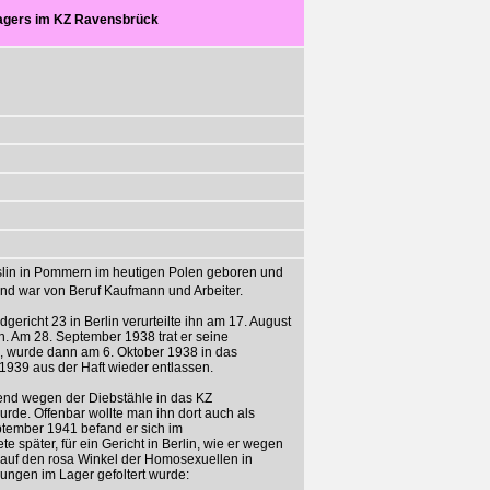
lagers im KZ Ravensbrück
slin in Pommern im heutigen Polen geboren und
und war von Beruf Kaufmann und Arbeiter.
gericht 23 in Berlin verurteilte ihn am 17. August
. Am 28. September 1938 trat er seine
an, wurde dann am 6. Oktober 1938 in das
 1939 aus der Haft wieder entlassen.
nend wegen der Diebstähle in das KZ
rde. Offenbar wollte man ihn dort auch als
tember 1941 befand er sich im
 später, für ein Gericht in Berlin, wie er wegen
 auf den rosa Winkel der Homosexuellen in
gen im Lager gefoltert wurde: