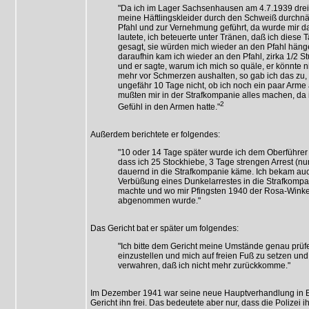
"Da ich im Lager Sachsenhausen am 4.7.1939 drei
meine Häftlingskleider durch den Schweiß durch
Pfahl und zur Vernehmung geführt, da wurde mir d
lautete, ich beteuerte unter Tränen, daß ich diese
gesagt, sie würden mich wieder an den Pfahl hänge
daraufhin kam ich wieder an den Pfahl, zirka 1/2 S
und er sagte, warum ich mich so quäle, er könnte n
mehr vor Schmerzen aushalten, so gab ich das zu,
ungefähr 10 Tage nicht, ob ich noch ein paar Arm
mußten mir in der Strafkompanie alles machen, da i
2
Gefühl in den Armen hatte."
Außerdem berichtete er folgendes:
"10 oder 14 Tage später wurde ich dem Oberführer B
dass ich 25 Stockhiebe, 3 Tage strengen Arrest (nu
dauernd in die Strafkompanie käme. Ich bekam au
Verbüßung eines Dunkelarrestes in die Strafkompan
machte und wo mir Pfingsten 1940 der Rosa-Winke
abgenommen wurde."
Das Gericht bat er später um folgendes:
"Ich bitte dem Gericht meine Umstände genau prüf
einzustellen und mich auf freien Fuß zu setzen und
verwahren, daß ich nicht mehr zurückkomme."
Im Dezember 1941 war seine neue Hauptverhandlung in Berl
Gericht ihn frei. Das bedeutete aber nur, dass die Polizei