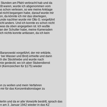
 Stunden am Pfahl verbracht hab und da
näßt waren, wurde ich abgenommen vom
as schon verlesen, so wie meine Anklage
 Tat nicht begangen habe, darauf wurde mir
n, da könnte ich mir das überlegen,
tunde nachher wurde mir Otto G. vorgeführt
icht anders. Und ich konnte es schon nicht
 was da oben angegeben ist. Ich wußte
e an der Schulter habe, meine Kameraden
ch nichts konnte anfassen, da ich kein
aranowski vorgeführt, der mir erklärte,
r bei Wasser und Brot) erhielte und dann
ch die Stockhiebe und wurde nach
ie gesteckt, wo ich aber Stubendienst
l (Kennzeichen für §175) wieder
en zu wollen und mein Verfahren
 mir für das Konzentrationslager zu
in und da er alle Vorwürfe bestritt, sprach das
 ihn am 3. Januar 1942 wieder in das KZ