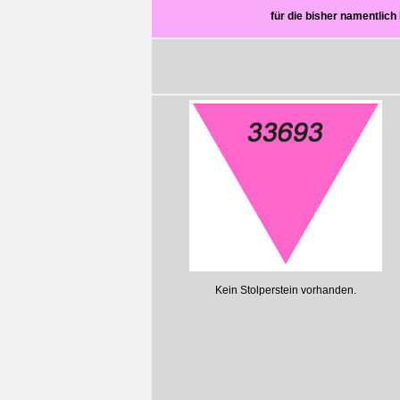
für die bisher namentli
Kein Stolperstein vorhanden.