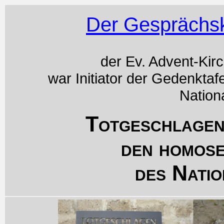
Der Gesprächsk
der Ev. Advent-Kir
war Initiator der Gedenktaf
Nation
Totgeschlagen
den homos
des Natio