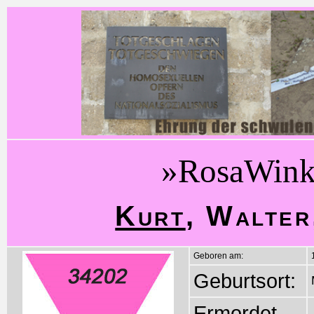
»RosaWink
Kurt
, Walter
Geboren am:
Geburtsort:
Ermordet