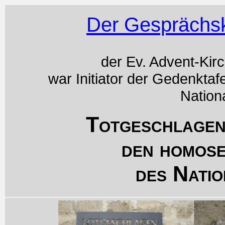
Der Gesprächsk
der Ev. Advent-Kir
war Initiator der Gedenktaf
Nation
Totgeschlagen
den homos
des Natio