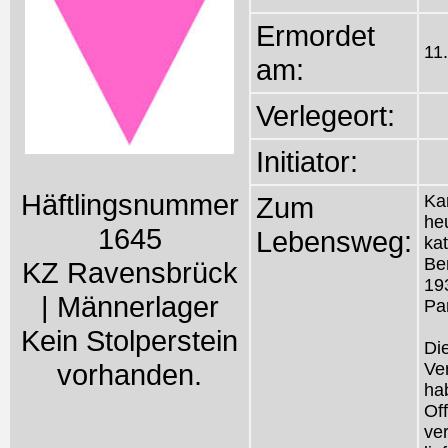
Ermordet
11
am:
Verlegeort:
Initiator:
Häftlingsnummer
Zum
Ka
he
1645
Lebensweg:
ka
Be
KZ Ravensbrück
19
| Männerlager
Pa
Kein Stolperstein
Di
vorhanden.
Ve
ha
Off
ver