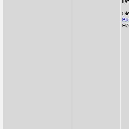
lie
Die
Bu
Hä