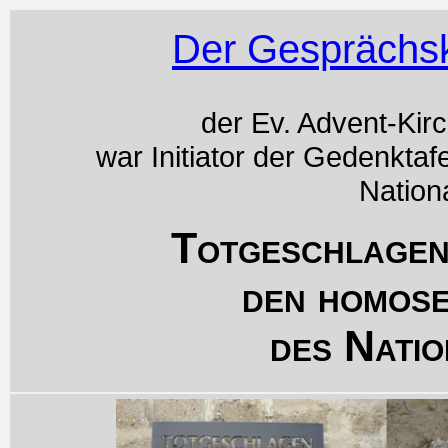
Der Gesprächsk
der Ev. Advent-Kir
war Initiator der Gedenktaf
Nation
Totgeschlagen
den homos
des Natio