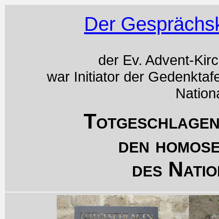
Der Gesprächsk
der Ev. Advent-Kir
war Initiator der Gedenktaf
Nation
Totgeschlagen
den homos
des Natio