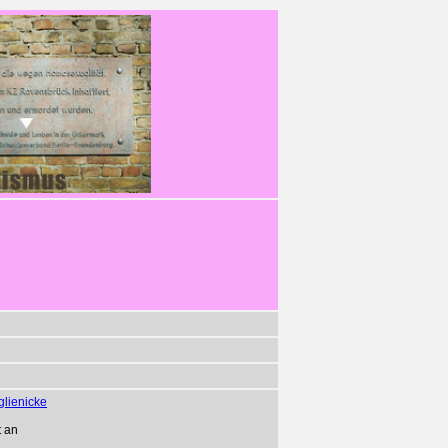
glienicke
t an