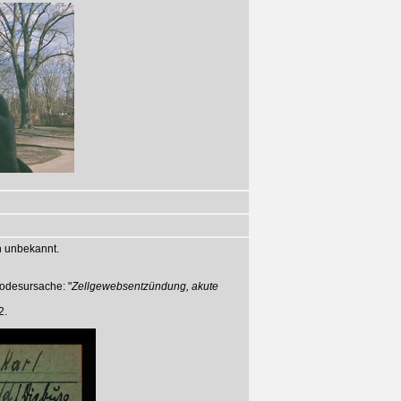
n unbekannt.
odesursache: "
Zellgewebsentzündung, akute
2.