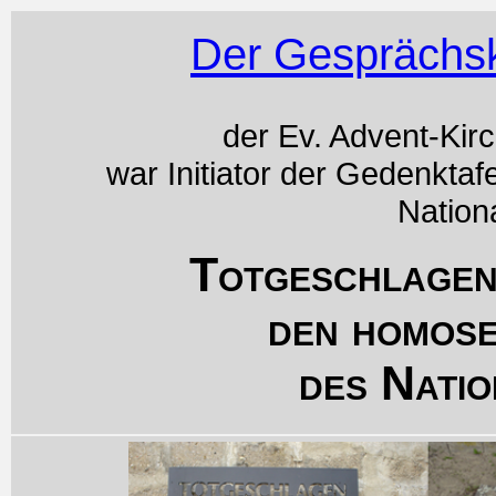
Der Gesprächsk
der Ev. Advent-Kir
war Initiator der Gedenktaf
Nation
Totgeschlagen
den homos
des Natio