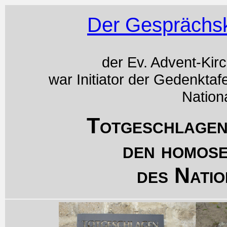
Der Gesprächsk
der Ev. Advent-Kir
war Initiator der Gedenktaf
Nation
Totgeschlagen
den homos
des Natio