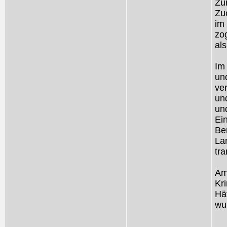
Zu
Zu
im
zo
als
Im 
un
ver
un
un
Ei
Ber
Lan
tra
Am
Kri
Hä
wu