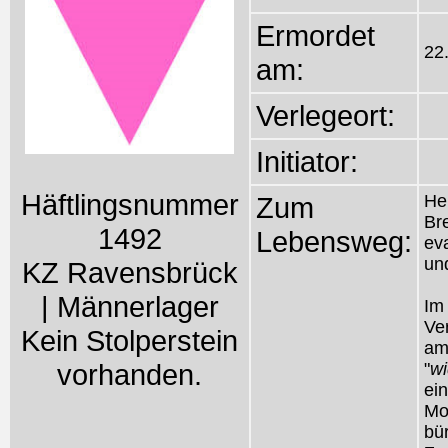
Ermordet
22
am:
Verlegeort:
Initiator:
Häftlingsnummer
Zum
He
Br
1492
Lebensweg:
ev
und
KZ Ravensbrück
| Männerlager
Im
Ve
Kein Stolperstein
am
vorhanden.
"
wi
ei
Mo
bü