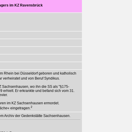
lagers im KZ Ravensbrück
m Rhein bei Düsseldorf geboren und katholisch
ar verheiratet und von Beruf Syndikus.
KZ Sachsenhausen, wo ihn die SS als "§175-
9 erhielt. Er erkrankte und befand sich vom 31.
vier.
ahren im KZ Sachsenhausen ermordet.
2
äche
« eingetragen.
 dem Archiv der Gedenkstätte Sachsenhausen.