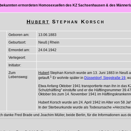
ch bekannten ermordeten Homosexuellen des KZ Sachsenhausen & des Männer
Hubert
Stephan Korsch
Geboren am:
13.06.1883
Geburtsort:
Neuß | Rhein
Ermordet am:
24.04.1942
Verlegeort:
Initiator:
Zum
Hubert
Stephan Korsch wurde am 13. Juni 1883 in Neuß a
Lebensweg:
1
getauft.
Er wohnte später in
Düsseldorf, Siegstraße 19
, w
Etwa Anfang Oktober 1941 transportierte man ihn in das 
Schutzhäftling" einstufte und er die Häftlingsnummer 39.47
Oktober bis zum 14. November 1941 im Häftlingskrankenre
Hubert Korsch wurde am 24. April 1942 im Alter von 58 J
In der Sterbeurkunde wurde als Todesursache »
Herzschw
 Ich danke Fred Brade und Joachim Müller, beide Berlin, für die Informationen aus