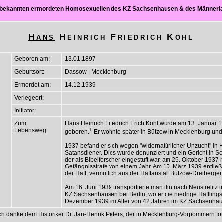
ch bekannten ermordeten Homosexuellen des KZ Sachsenhausen & des Männer
Hans
Heinrich Friedrich Kohl
Geboren am:
13.01.1897
Geburtsort:
Dassow | Mecklenburg
Ermordet am:
14.12.1939
Verlegeort:
Initiator:
Zum
Hans
Heinrich Friedrich Erich Kohl wurde am 13. Januar 
Lebensweg:
1
geboren.
Er wohnte später in Bützow in Mecklenburg und 
1937 befand er sich wegen "widernatürlicher Unzucht" in Haf
Satansdiener. Dies wurde denunziert und ein Gericht in Sch
der als Bibelforscher eingestuft war, am 25. Oktober 193
Gefängnisstrafe von einem Jahr. Am 15. März 1939 entlie
der Haft, vermutlich aus der Haftanstalt Bützow-Dreibergen
Am 16. Juni 1939 transportierte man ihn nach Neustrelitz 
KZ Sachsenhausen bei Berlin, wo er die niedrige Häftling
Dezember 1939 im Alter von 42 Jahren im KZ Sachsenha
Ich danke dem Historiker Dr. Jan-Henrik Peters, der in Mecklenburg-Vorpommern fors