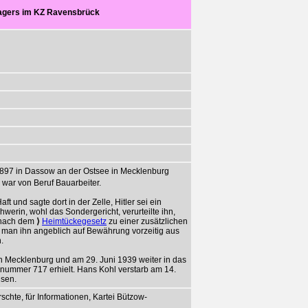
lagers im KZ Ravensbrück
1897 in Dassow an der Ostsee in Mecklenburg
war von Beruf Bauarbeiter.
t und sagte dort in der Zelle, Hitler sei ein
werin, wohl das Sondergericht, verurteilte ihn,
7 nach dem
⟩
Heimtückegesetz
zu einer zusätzlichen
ß man ihn angeblich auf Bewährung vorzeitig aus
.
in Mecklenburg und am 29. Juni 1939 weiter in das
snummer 717 erhielt. Hans Kohl verstarb am 14.
usen.
chte, für Informationen, Kartei Bützow-