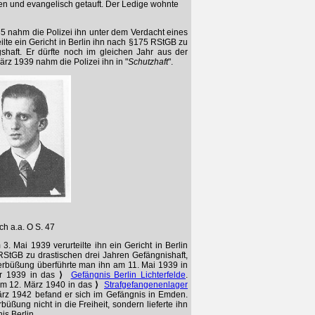
en und evangelisch getauft. Der Ledige wohnte
5 nahm die Polizei ihn unter dem Verdacht eines
lte ein Gericht in Berlin ihn nach §175 RStGB zu
shaft. Er dürfte noch im gleichen Jahr aus der
ärz 1939 nahm die Polizei ihn in "
Schutzhaft
".
ch a.a. O S. 47
. Mai 1939 verurteilte ihn ein Gericht in Berlin
StGB zu drastischen drei Jahren Gefängnishaft,
erbüßung überführte man ihn am 11. Mai 1939 in
r 1939 in das
⟩
Gefängnis Berlin Lichterfelde
.
 am 12. März 1940 in das
⟩
Strafgefangenenlager
rz 1942 befand er sich im Gefängnis in Emden.
üßung nicht in die Freiheit, sondern lieferte ihn
is Berlin.