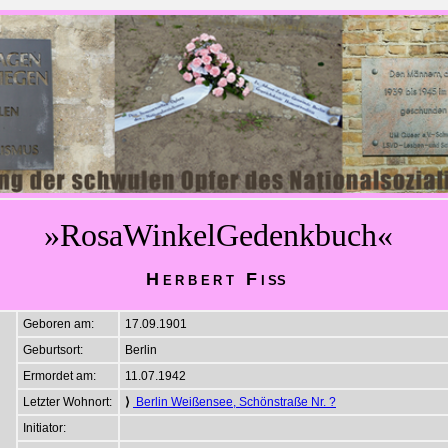
»RosaWinkelGedenkbuch«
Herbert Fiß
Geboren am:
17.09.1901
Geburtsort:
Berlin
Ermordet am:
11.07.1942
Letzter Wohnort:
⟩
Berlin Weißensee, Schönstraße Nr. ?
Initiator: