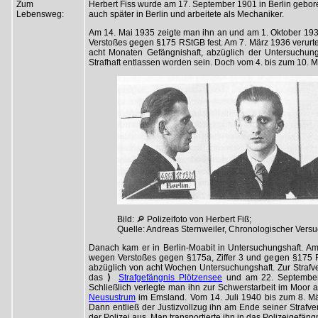
Zum
Herbert Fiss wurde am 17. September 1901 in Berlin gebor
Lebensweg:
auch später in Berlin und arbeitete als Mechaniker.
Am 14. Mai 1935 zeigte man ihn an und am 1. Oktober 193
Verstoßes gegen §175 RStGB fest. Am 7. März 1936 verurtei
acht Monaten Gefängnishaft, abzüglich der Untersuchung
Strafhaft entlassen worden sein. Doch vom 4. bis zum 10. M
Bild: 🔎 Polizeifoto von Herbert Fiß;
Quelle: Andreas Sternweiler, Chronologischer Versu
Danach kam er in Berlin-Moabit in Untersuchungshaft. Am 3
wegen Verstoßes gegen §175a, Ziffer 3 und gegen §175 R
abzüglich von acht Wochen Untersuchungshaft. Zur Strafv
das
⟩
Strafgefängnis Plötzensee
und am 22. Septembe
Schließlich verlegte man ihn zur Schwerstarbeit im Moor
Neusustrum
im Emsland. Vom 14. Juli 1940 bis zum 8. Mä
Dann entließ der Justizvollzug ihn am Ende seiner Strafverb
der Polizei aus. Man transportierte ihn in das Polizeigefängn