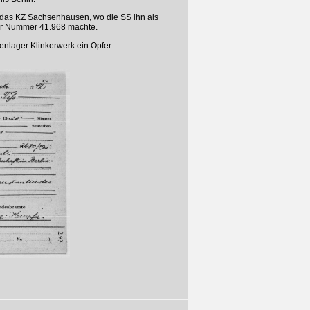
in das KZ Sachsenhausen, wo die SS ihn als
ur Nummer 41.968 machte.
ßenlager Klinkerwerk ein Opfer