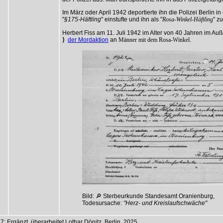
Im März oder April 1942 deportierte ihn die Polizei Berlin 
"
§175-Häftling
" einstufte und ihn als "
Rosa-Winkel-Häftling
" z
Herbert Fiss am 11. Juli 1942 im Alter von 40 Jahren im Au
⟩
der Mordaktion
an
Männer mit dem Rosa-Winkel
.
Bild: 🔎 Sterbeurkunde Standesamt Oranienburg,
Todesursache:
"Herz- und Kreislaufschwäche"
; Ergänzt, überarbeitet Lothar Dönitz, Berlin, 2025