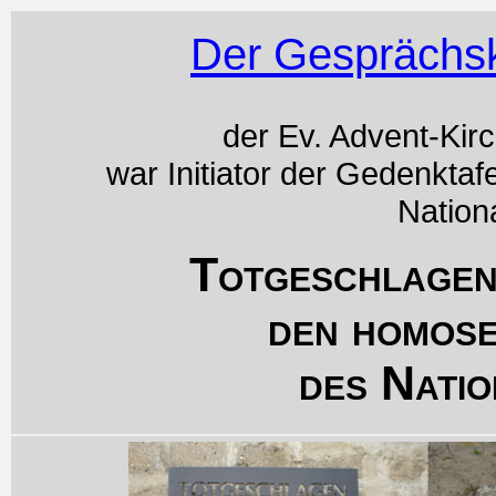
Der Gesprächsk
der Ev. Advent-Kir
war Initiator der Gedenktaf
Nation
Totgeschlagen
den homos
des Natio