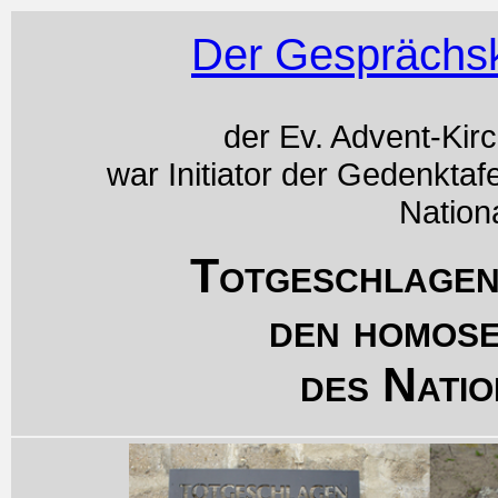
Der Gesprächsk
der Ev. Advent-Kir
war Initiator der Gedenktaf
Nation
Totgeschlagen
den homos
des Natio