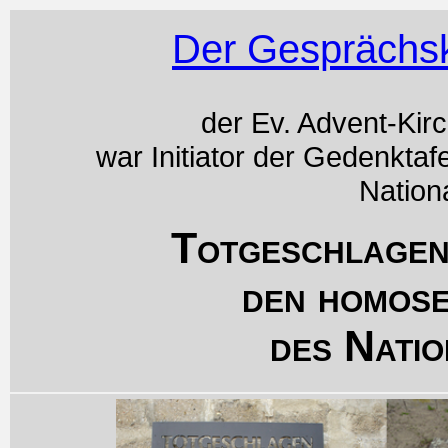
Der Gesprächsk
der Ev. Advent-Kir
war Initiator der Gedenktaf
Nation
Totgeschlagen
den homos
des Natio