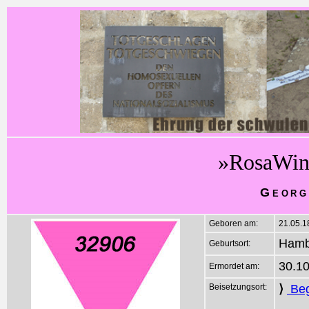
»RosaWin
Georg
Geboren am:
21.05.1
Hamb
Geburtsort:
30.1
Ermordet am:
Beisetzungsort:
⟩
Beg