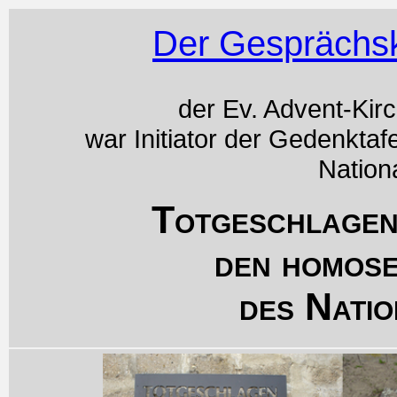
Der Gesprächsk
der Ev. Advent-Kir
war Initiator der Gedenktaf
Nation
Totgeschlagen
den homos
des Natio