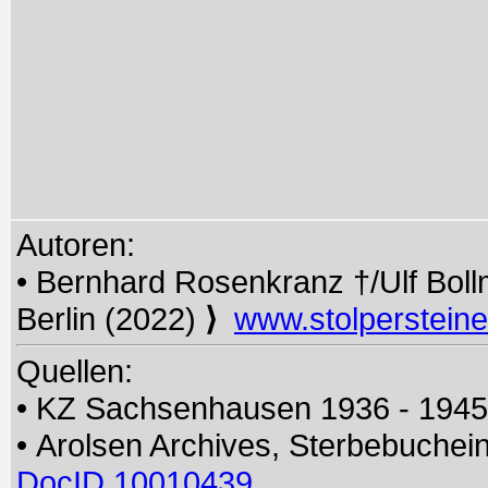
Autoren:
• Bernhard Rosenkranz †/Ulf Boll
Berlin (2022)
⟩
www.stolperstein
Quellen:
• KZ Sachsenhausen 1936 - 194
• Arolsen Archives, Sterbebuche
DocID 10010439