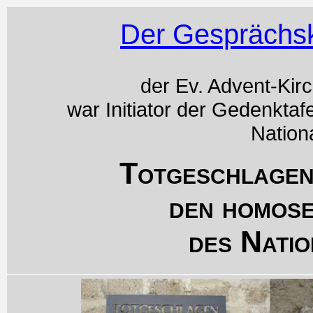
Der Gesprächsk
der Ev. Advent-Kir
war Initiator der Gedenktaf
Nation
Totgeschlagen
den homos
des Natio