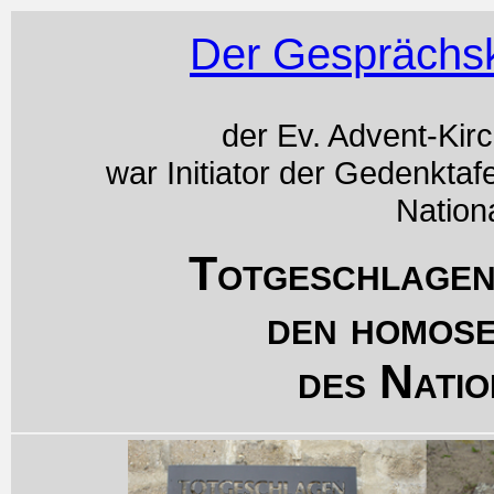
Der Gesprächsk
der Ev. Advent-Kir
war Initiator der Gedenktaf
Nation
Totgeschlagen
den homos
des Natio