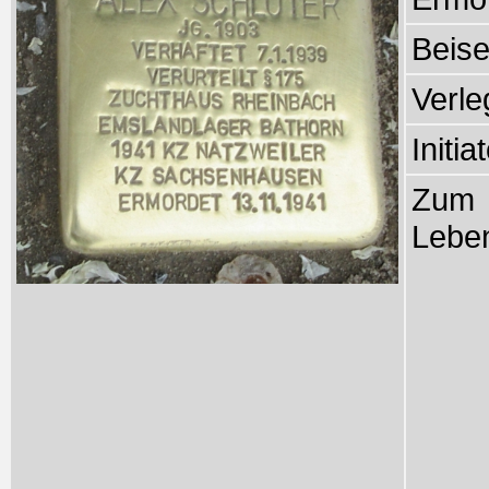
Beise
Verle
Initia
Zum
Lebe