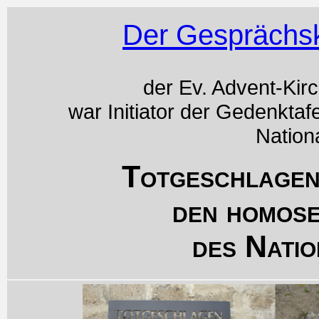
Der Gesprächsk
der Ev. Advent-Kir
war Initiator der Gedenktaf
Nation
Totgeschlagen
den homos
des Natio