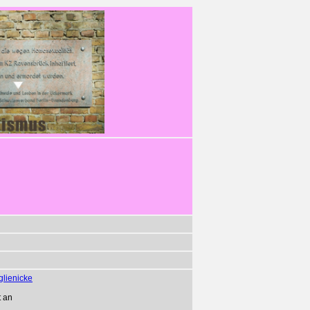
glienicke
t an